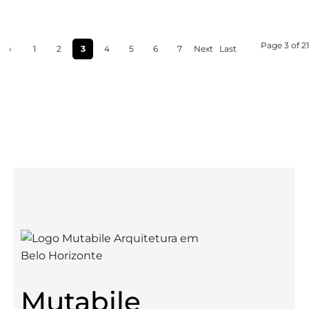
Page 3 of 21
‹
1
2
3
4
5
6
7
Next
Last
Prev
›
»
ious
Mutabile